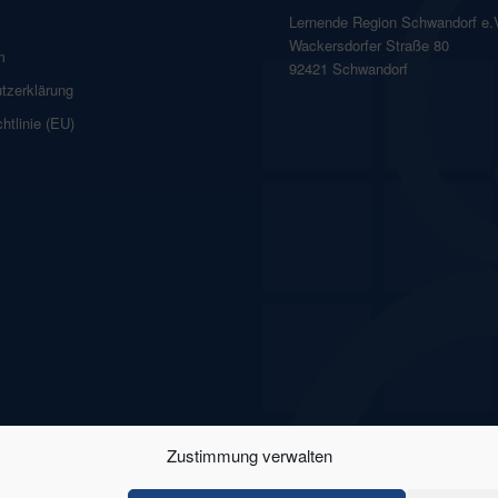
Lernende Region Schwandorf e.
Wackersdorfer Straße 80
m
92421 Schwandorf
tzerklärung
htlinie (EU)
Zustimmung verwalten