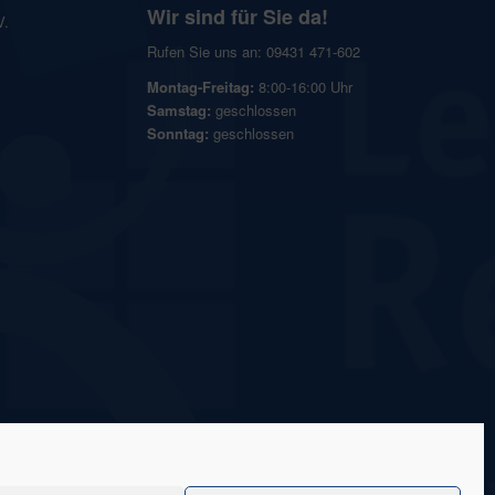
Wir sind für Sie da!
V.
Rufen Sie uns an: 09431 471-602
Montag-Freitag:
8:00-16:00 Uhr
Samstag:
geschlossen
Sonntag:
geschlossen